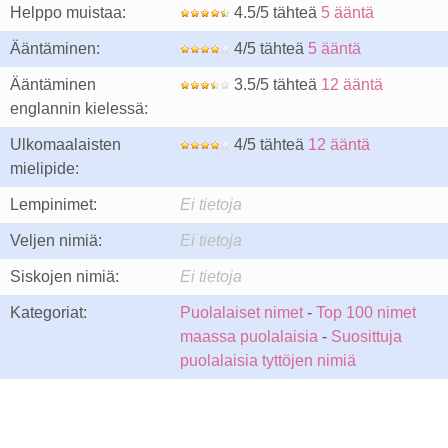
Helppo muistaa:
4.5/5 tähteä
5 ääntä
Ääntäminen:
4/5 tähteä
5 ääntä
Ääntäminen
3.5/5 tähteä
12 ääntä
englannin kielessä:
Ulkomaalaisten
4/5 tähteä
12 ääntä
mielipide:
Lempinimet:
Ei tietoja
Veljen nimiä:
Ei tietoja
Siskojen nimiä:
Ei tietoja
Kategoriat:
Puolalaiset nimet
-
Top 100 nimet
maassa puolalaisia
-
Suosittuja
puolalaisia tyttöjen nimiä