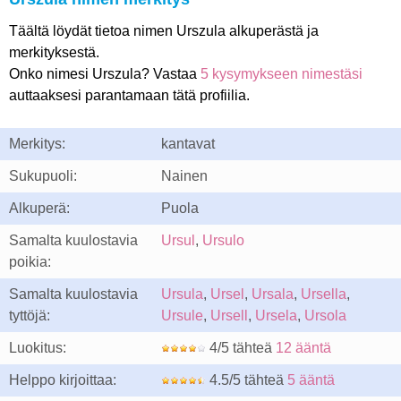
Täältä löydät tietoa nimen Urszula alkuperästä ja
merkityksestä.
Onko nimesi Urszula? Vastaa
5 kysymykseen nimestäsi
auttaaksesi parantamaan tätä profiilia.
Merkitys:
kantavat
Sukupuoli:
Nainen
Alkuperä:
Puola
Samalta kuulostavia
Ursul
,
Ursulo
poikia:
Samalta kuulostavia
Ursula
,
Ursel
,
Ursala
,
Ursella
,
tyttöjä:
Ursule
,
Ursell
,
Ursela
,
Ursola
Luokitus:
4/5 tähteä
12 ääntä
Helppo kirjoittaa:
4.5/5 tähteä
5 ääntä