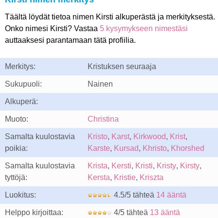
Täältä löydät tietoa nimen Kirsti alkuperästä ja merkityksestä.
Onko nimesi Kirsti? Vastaa
5 kysymykseen nimestäsi
auttaaksesi parantamaan tätä profiilia.
Merkitys:
Kristuksen seuraaja
Sukupuoli:
Nainen
Alkuperä:
Muoto:
Christina
Samalta kuulostavia
Kristo
,
Karst
,
Kirkwood
,
Krist
,
poikia:
Karste
,
Kursad
,
Khristo
,
Khorshed
Samalta kuulostavia
Krista
,
Kersti
,
Kristi
,
Kristy
,
Kirsty
,
tyttöjä:
Kersta
,
Kristie
,
Kriszta
Luokitus:
4.5/5 tähteä
14 ääntä
Helppo kirjoittaa:
4/5 tähteä
13 ääntä