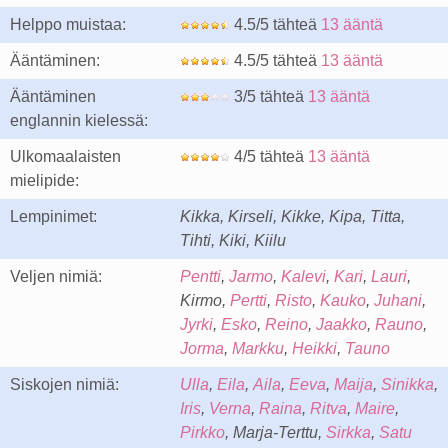
Helppo muistaa:
4.5/5 tähteä
13 ääntä
Ääntäminen:
4.5/5 tähteä
13 ääntä
Ääntäminen
3/5 tähteä
13 ääntä
englannin kielessä:
Ulkomaalaisten
4/5 tähteä
13 ääntä
mielipide:
Lempinimet:
Kikka, Kirseli, Kikke, Kipa, Titta,
Tihti, Kiki, Kiilu
Veljen nimiä:
Pentti
,
Jarmo
,
Kalevi
,
Kari
,
Lauri
,
Kirmo,
Pertti
,
Risto
,
Kauko
,
Juhani
,
Jyrki
,
Esko
,
Reino
,
Jaakko
,
Rauno
,
Jorma
,
Markku
,
Heikki
,
Tauno
Siskojen nimiä:
Ulla
,
Eila
,
Aila
,
Eeva
,
Maija
,
Sinikka
,
Iris
,
Verna
,
Raina
,
Ritva
,
Maire
,
Pirkko
, Marja-Terttu,
Sirkka
,
Satu