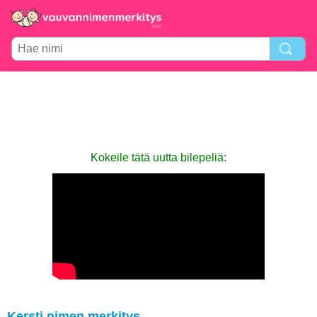
Kokeile tätä uutta bilepeliä:
Kersti nimen merkitys