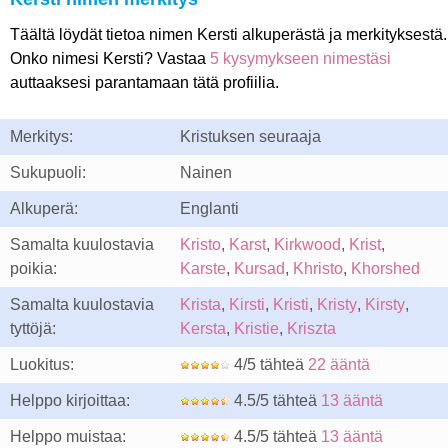
Täältä löydät tietoa nimen Kersti alkuperästä ja merkityksestä.
Onko nimesi Kersti? Vastaa
5 kysymykseen nimestäsi
auttaaksesi parantamaan tätä profiilia.
Merkitys:
Kristuksen seuraaja
Sukupuoli:
Nainen
Alkuperä:
Englanti
Samalta kuulostavia
Kristo
,
Karst
,
Kirkwood
,
Krist
,
poikia:
Karste
,
Kursad
,
Khristo
,
Khorshed
Samalta kuulostavia
Krista
,
Kirsti
,
Kristi
,
Kristy
,
Kirsty
,
tyttöjä:
Kersta
,
Kristie
,
Kriszta
Luokitus:
4/5 tähteä
22 ääntä
Helppo kirjoittaa:
4.5/5 tähteä
13 ääntä
Helppo muistaa:
4.5/5 tähteä
13 ääntä