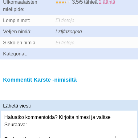
Ulkomaalaisten
3.5/5 tähteä
2 ääntä
mielipide:
Lempinimet:
Ei tietoja
Veljen nimiä:
Lzfjfnzoqmq
Siskojen nimiä:
Ei tietoja
Kategoriat:
Kommentit Karste -nimisiltä
Lähetä viesti
Haluatko kommentoida? Kirjoita nimesi ja valitse
Seuraava: