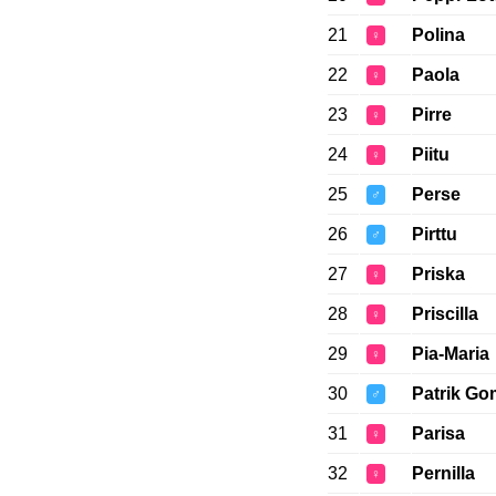
21
Polina
♀
22
Paola
♀
23
Pirre
♀
24
Piitu
♀
25
Perse
♂
26
Pirttu
♂
27
Priska
♀
28
Priscilla
♀
29
Pia-Maria
♀
30
Patrik G
♂
31
Parisa
♀
32
Pernilla
♀