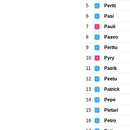
5
Pertti
♂
6
Pasi
♂
7
Pauli
♀
8
Paavo
♂
9
Perttu
♂
10
Pyry
♀
11
Patrik
♂
12
Peetu
♂
13
Patrick
♂
14
Pepe
♂
15
Pietari
♂
16
Petro
♂