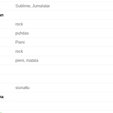
Sublime, Jumalatar
an
rock
puhdas
Pieni
rock
pieni, matala
siunattu
ma