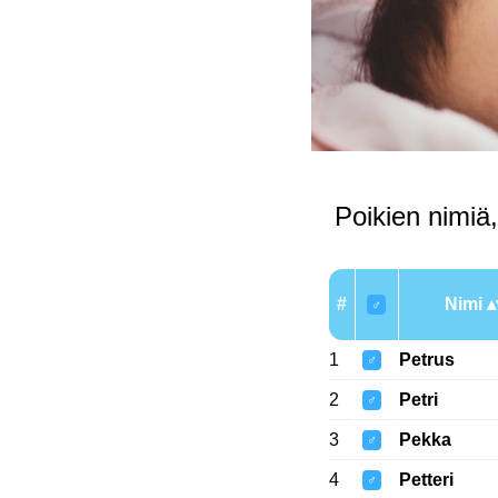
Poikien nimiä,
#
Nimi
♂
1
Petrus
♂
2
Petri
♂
3
Pekka
♂
4
Petteri
♂