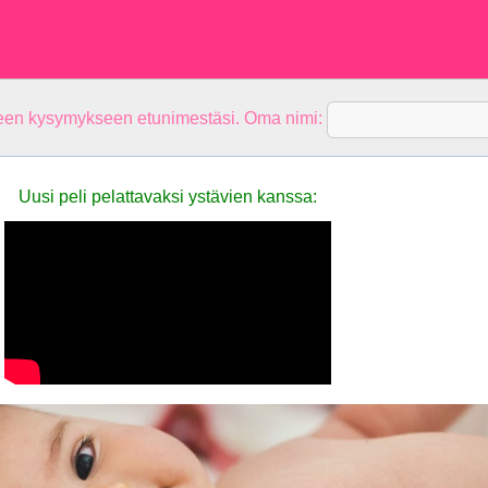
teen kysymykseen etunimestäsi. Oma nimi:
Uusi peli pelattavaksi ystävien kanssa: