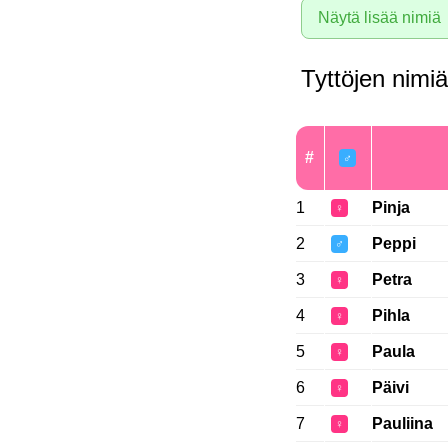
Näytä lisää nimiä
Tyttöjen nimiä
#
♂
1
Pinja
♀
2
Peppi
♂
3
Petra
♀
4
Pihla
♀
5
Paula
♀
6
Päivi
♀
7
Pauliina
♀