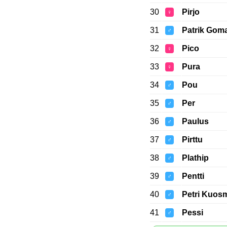
30
Pirjo
♀
31
Patrik Gom
♂
32
Pico
♀
33
Pura
♀
34
Pou
♂
35
Per
♂
36
Paulus
♂
37
Pirttu
♂
38
Plathip
♂
39
Pentti
♂
40
Petri Kuos
♂
41
Pessi
♂