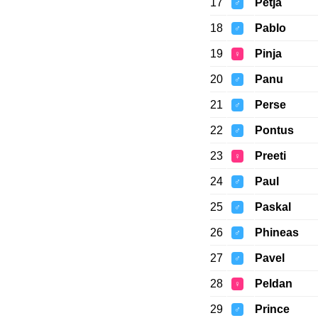
17
Petja
♂
18
Pablo
♂
19
Pinja
♀
20
Panu
♂
21
Perse
♂
22
Pontus
♂
23
Preeti
♀
24
Paul
♂
25
Paskal
♂
26
Phineas
♂
27
Pavel
♂
28
Peldan
♀
29
Prince
♂