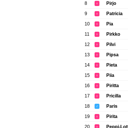
8
Pirjo
♀
9
Patricia
♀
10
Pia
♀
11
Pirkko
♀
12
Pilvi
♀
13
Pipsa
♀
14
Pieta
♀
15
Piia
♀
16
Piritta
♀
17
Pricilla
♀
18
Paris
♂
19
Pirita
♀
20
Peppi-Lot
♀