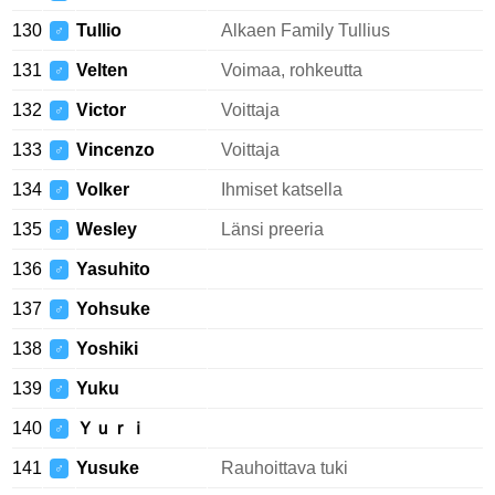
130
Tullio
Alkaen Family Tullius
♂
131
Velten
Voimaa, rohkeutta
♂
132
Victor
Voittaja
♂
133
Vincenzo
Voittaja
♂
134
Volker
Ihmiset katsella
♂
135
Wesley
Länsi preeria
♂
136
Yasuhito
♂
137
Yohsuke
♂
138
Yoshiki
♂
139
Yuku
♂
140
Ｙｕｒｉ
♂
141
Yusuke
Rauhoittava tuki
♂