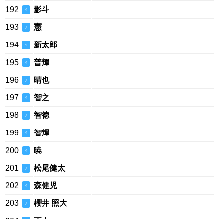
192
影斗
♂
193
憲
♂
194
新太郎
♂
195
普輝
♂
196
晴也
♂
197
智之
♂
198
智徳
♂
199
智輝
♂
200
暁
♂
201
松尾健太
♂
202
森健児
♂
203
櫻井 照大
♂