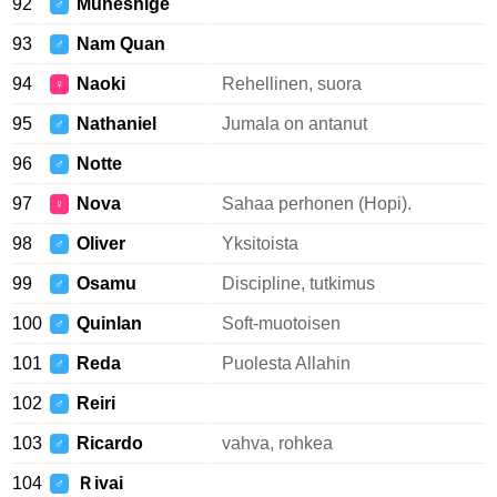
92
Muneshige
♂
93
Nam Quan
♂
94
Naoki
Rehellinen, suora
♀
95
Nathaniel
Jumala on antanut
♂
96
Notte
♂
97
Nova
Sahaa perhonen (Hopi).
♀
98
Oliver
Yksitoista
♂
99
Osamu
Discipline, tutkimus
♂
100
Quinlan
Soft-muotoisen
♂
101
Reda
Puolesta Allahin
♂
102
Reiri
♂
103
Ricardo
vahva, rohkea
♂
104
Ｒivai
♂