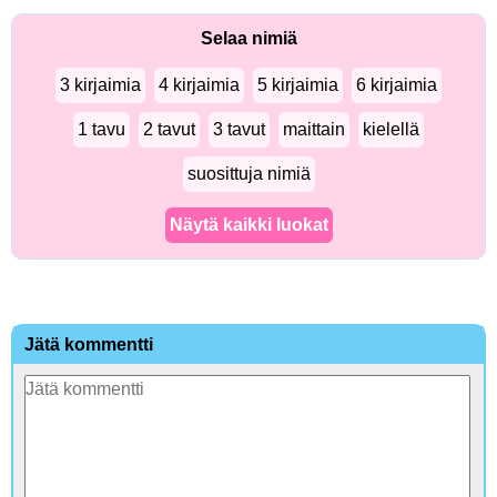
Selaa nimiä
3 kirjaimia
4 kirjaimia
5 kirjaimia
6 kirjaimia
1 tavu
2 tavut
3 tavut
maittain
kielellä
suosittuja nimiä
Näytä kaikki luokat
Jätä kommentti