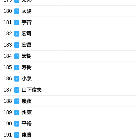
♂
180
太陽
♂
181
宇宙
♂
182
宏司
♂
183
宏昌
♂
184
宏樹
♂
185
寿樹
♂
186
小泉
♂
187
山下信夫
♂
188
嶺夜
♂
189
州策
♂
190
平裕
♂
191
康貴
♂