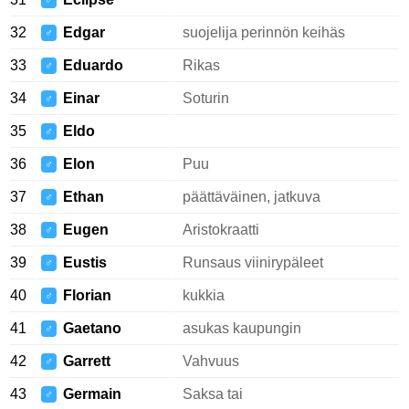
♂
32
Edgar
suojelija perinnön keihäs
♂
33
Eduardo
Rikas
♂
34
Einar
Soturin
♂
35
Eldo
♂
36
Elon
Puu
♂
37
Ethan
päättäväinen, jatkuva
♂
38
Eugen
Aristokraatti
♂
39
Eustis
Runsaus viinirypäleet
♂
40
Florian
kukkia
♂
41
Gaetano
asukas kaupungin
♂
42
Garrett
Vahvuus
♂
43
Germain
Saksa tai
♂