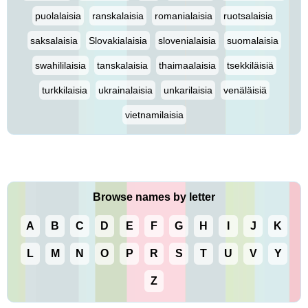
puolalaisia
ranskalaisia
romanialaisia
ruotsalaisia
saksalaisia
Slovakialaisia
slovenialaisia
suomalaisia
swahililaisia
tanskalaisia
thaimaalaisia
tsekkiläisiä
turkkilaisia
ukrainalaisia
unkarilaisia
venäläisiä
vietnamilaisia
Browse names by letter
A
B
C
D
E
F
G
H
I
J
K
L
M
N
O
P
R
S
T
U
V
Y
Z