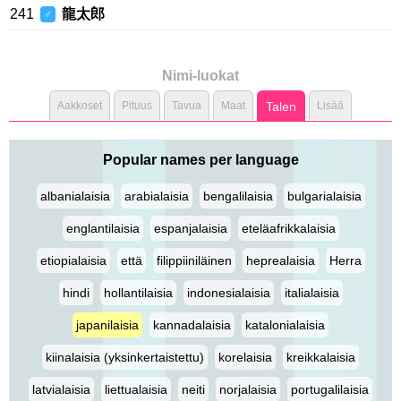
241
龍太郎
♂
Nimi-luokat
Aakkoset
Pituus
Tavua
Maat
Talen
Lisää
Popular names per language
albanialaisia
arabialaisia
bengalilaisia
bulgarialaisia
englantilaisia
espanjalaisia
eteläafrikkalaisia
etiopialaisia
että
filippiiniläinen
heprealaisia
Herra
hindi
hollantilaisia
indonesialaisia
italialaisia
japanilaisia
kannadalaisia
katalonialaisia
kiinalaisia (yksinkertaistettu)
korelaisia
kreikkalaisia
latvialaisia
liettualaisia
neiti
norjalaisia
portugalilaisia