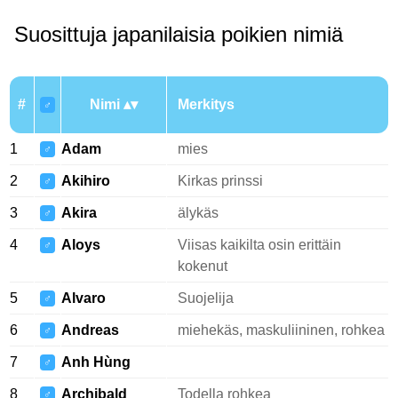
Suosittuja japanilaisia poikien nimiä
#
Nimi
Merkitys
♂
1
Adam
mies
♂
2
Akihiro
Kirkas prinssi
♂
3
Akira
älykäs
♂
4
Aloys
Viisas kaikilta osin erittäin
♂
kokenut
5
Alvaro
Suojelija
♂
6
Andreas
miehekäs, maskuliininen, rohkea
♂
7
Anh Hùng
♂
8
Archibald
Todella rohkea
♂