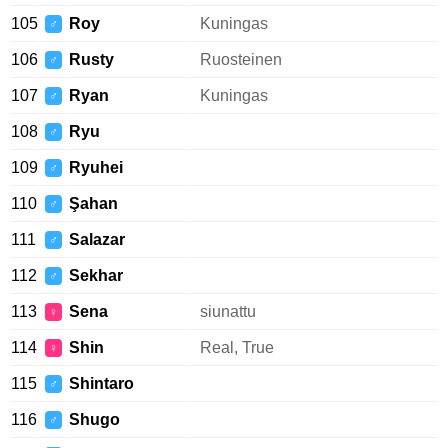
105
Roy
Kuningas
♂
106
Rusty
Ruosteinen
♂
107
Ryan
Kuningas
♂
108
Ryu
♂
109
Ryuhei
♂
110
Şahan
♂
111
Salazar
♂
112
Sekhar
♂
113
Sena
siunattu
♀
114
Shin
Real, True
♀
115
Shintaro
♂
116
Shugo
♂