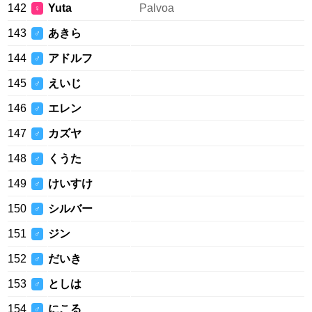
142
Yuta
Palvoa
♀
143
あきら
♂
144
アドルフ
♂
145
えいじ
♂
146
エレン
♂
147
カズヤ
♂
148
くうた
♂
149
けいすけ
♂
150
シルバー
♂
151
ジン
♂
152
だいき
♂
153
としは
♂
154
にこる
♂