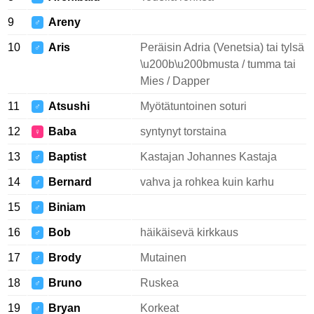
9
Areny
♂
10
Aris
Peräisin Adria (Venetsia) tai tylsä
♂
\u200b\u200bmusta / tumma tai
Mies / Dapper
11
Atsushi
Myötätuntoinen soturi
♂
12
Baba
syntynyt torstaina
♀
13
Baptist
Kastajan Johannes Kastaja
♂
14
Bernard
vahva ja rohkea kuin karhu
♂
15
Biniam
♂
16
Bob
häikäisevä kirkkaus
♂
17
Brody
Mutainen
♂
18
Bruno
Ruskea
♂
19
Bryan
Korkeat
♂