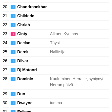
20
Chandrasekhar
♂
21
Childeric
♂
22
Chriah
♂
23
Cinty
Alkaen Kynthos
♀
24
Declan
Täysi
♂
25
Derek
Hallitsija
♂
26
Dilvar
♂
27
Dj Motonri
♂
28
Dominic
Kuuluminen Herralle, syntynyt
♂
Herran päivä
29
Duo
♂
30
Dwayne
tumma
♂
31
Eclipse