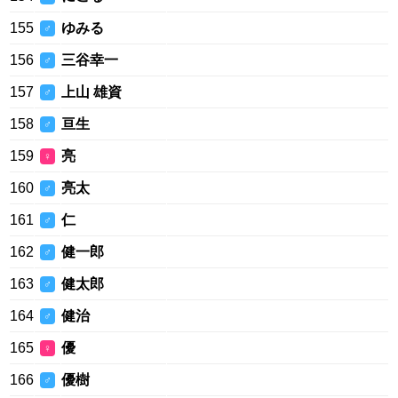
155
ゆみる
♂
156
三谷幸一
♂
157
上山 雄資
♂
158
亘生
♂
159
亮
♀
160
亮太
♂
161
仁
♂
162
健一郎
♂
163
健太郎
♂
164
健治
♂
165
優
♀
166
優樹
♂