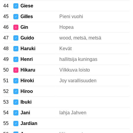
44
Giese
♂
45
Gilles
Pieni vuohi
♂
46
Gin
Hopea
♀
47
Guido
wood, metsä, metsä
♂
48
Haruki
Kevät
♂
49
Henri
hallitsija kuningas
♂
50
Hikaru
Vilkkuva loisto
♀
51
Hiroki
Joy varallisuuden
♂
52
Hiroo
♂
53
Ibuki
♂
54
Jani
lahja Jahven
♂
55
Jardian
♂