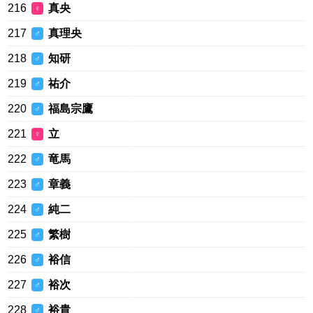
216
真央
♀
217
真理央
♂
218
知研
♂
219
祐介
♂
220
福島宗鷹
♂
221
立
♀
222
竜馬
♂
223
章義
♂
224
純二
♂
225
繁樹
♂
226
裕信
♂
227
裕次
♂
228
裕貴
♂