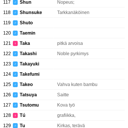
117
Shun
Nopeus;
♂
118
Shunsuke
Tarkkanäköinen
♂
119
Shuto
♂
120
Taemin
♂
121
Taka
pitkä arvoisa
♀
122
Takashi
Noble pyrkimys
♂
123
Takayuki
♂
124
Takefumi
♂
125
Takeo
Vahva kuten bambu
♂
126
Tatsuya
Saitte
♂
127
Tsutomu
Kova työ
♂
128
Tú
grafiikka,
♀
129
Tu
Kirkas, terävä
♂