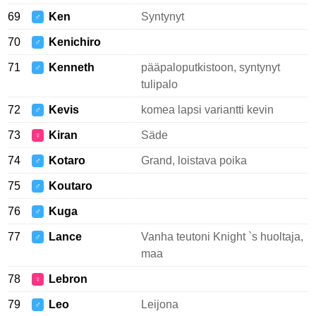
69
Ken
Syntynyt
♂
70
Kenichiro
♂
71
Kenneth
pääpaloputkistoon, syntynyt
♂
tulipalo
72
Kevis
komea lapsi variantti kevin
♂
73
Kiran
Säde
♀
74
Kotaro
Grand, loistava poika
♂
75
Koutaro
♂
76
Kuga
♂
77
Lance
Vanha teutoni Knight `s huoltaja,
♂
maa
78
Lebron
♀
79
Leo
Leijona
♂