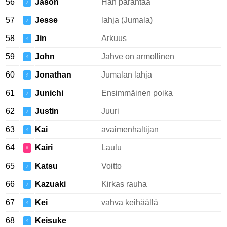
56
Jason
Hän parantaa
♂
57
Jesse
lahja (Jumala)
♂
58
Jin
Arkuus
♂
59
John
Jahve on armollinen
♂
60
Jonathan
Jumalan lahja
♂
61
Junichi
Ensimmäinen poika
♂
62
Justin
Juuri
♂
63
Kai
avaimenhaltijan
♂
64
Kairi
Laulu
♀
65
Katsu
Voitto
♂
66
Kazuaki
Kirkas rauha
♂
67
Kei
vahva keihäällä
♂
68
Keisuke
♂