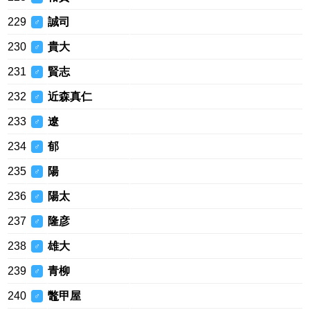
229
誠司
♂
230
貴大
♂
231
賢志
♂
232
近森真仁
♂
233
遼
♂
234
郁
♂
235
陽
♂
236
陽太
♂
237
隆彦
♂
238
雄大
♂
239
青柳
♂
240
鼈甲屋
♂