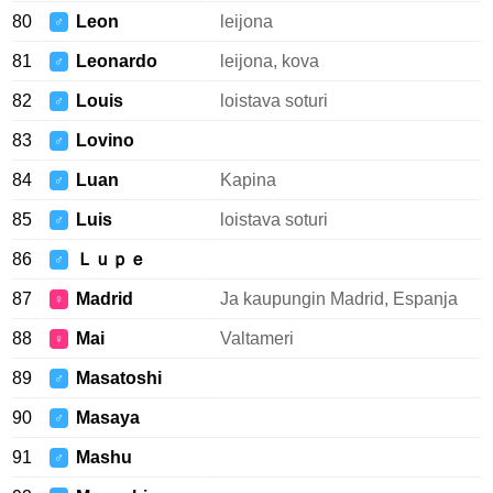
80
Leon
leijona
♂
81
Leonardo
leijona, kova
♂
82
Louis
loistava soturi
♂
83
Lovino
♂
84
Luan
Kapina
♂
85
Luis
loistava soturi
♂
86
Ｌｕｐｅ
♂
87
Madrid
Ja kaupungin Madrid, Espanja
♀
88
Mai
Valtameri
♀
89
Masatoshi
♂
90
Masaya
♂
91
Mashu
♂