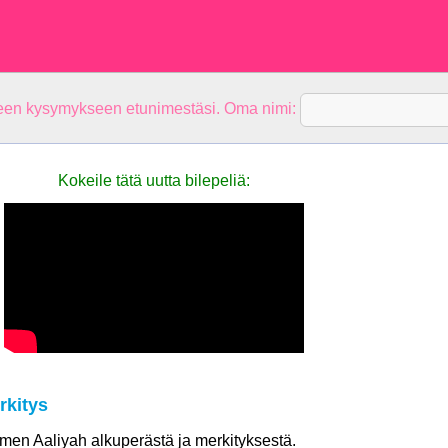
teen kysymykseen etunimestäsi. Oma nimi:
Kokeile tätä uutta bilepeliä:
rkitys
nimen Aaliyah alkuperästä ja merkityksestä.