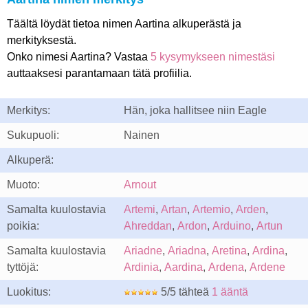
Täältä löydät tietoa nimen Aartina alkuperästä ja
merkityksestä.
Onko nimesi Aartina? Vastaa
5 kysymykseen nimestäsi
auttaaksesi parantamaan tätä profiilia.
Merkitys:
Hän, joka hallitsee niin Eagle
Sukupuoli:
Nainen
Alkuperä:
Muoto:
Arnout
Samalta kuulostavia
Artemi
,
Artan
,
Artemio
,
Arden
,
poikia:
Ahreddan
,
Ardon
,
Arduino
,
Artun
Samalta kuulostavia
Ariadne
,
Ariadna
,
Aretina
,
Ardina
,
tyttöjä:
Ardinia
,
Aardina
,
Ardena
,
Ardene
Luokitus:
5/5 tähteä
1 ääntä