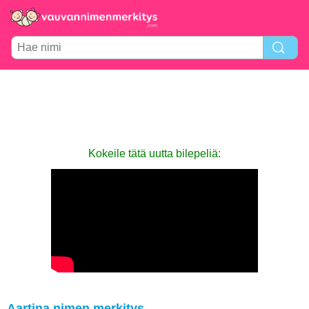
Kokeile tätä uutta bilepeliä:
Aartina nimen merkitys