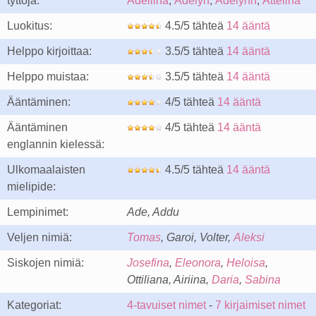
tyttöjä:
Adeliina
,
Adelyn
,
Adelynn
,
Attelina
Luokitus:
4.5/5 tähteä
14 ääntä
Helppo kirjoittaa:
3.5/5 tähteä
14 ääntä
Helppo muistaa:
3.5/5 tähteä
14 ääntä
Ääntäminen:
4/5 tähteä
14 ääntä
Ääntäminen
4/5 tähteä
14 ääntä
englannin kielessä:
Ulkomaalaisten
4.5/5 tähteä
14 ääntä
mielipide:
Lempinimet:
Ade, Addu
Veljen nimiä:
Tomas
, Garoi, Volter,
Aleksi
Siskojen nimiä:
Josefina
,
Eleonora
,
Heloisa
,
Ottiliana, Airiina,
Daria
,
Sabina
Kategoriat:
4-tavuiset nimet
-
7 kirjaimiset nimet