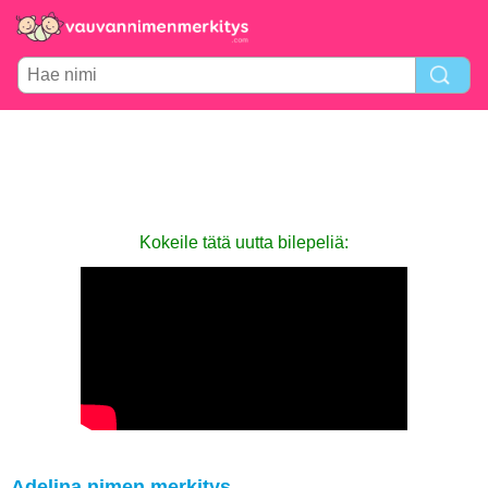
Kokeile tätä uutta bilepeliä:
Adelina nimen merkitys