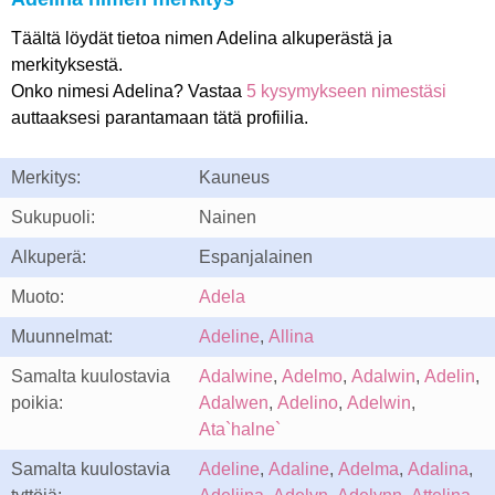
Täältä löydät tietoa nimen Adelina alkuperästä ja
merkityksestä.
Onko nimesi Adelina? Vastaa
5 kysymykseen nimestäsi
auttaaksesi parantamaan tätä profiilia.
Merkitys:
Kauneus
Sukupuoli:
Nainen
Alkuperä:
Espanjalainen
Muoto:
Adela
Muunnelmat:
Adeline
,
Allina
Samalta kuulostavia
Adalwine
,
Adelmo
,
Adalwin
,
Adelin
,
poikia:
Adalwen
,
Adelino
,
Adelwin
,
Ata`halne`
Samalta kuulostavia
Adeline
,
Adaline
,
Adelma
,
Adalina
,