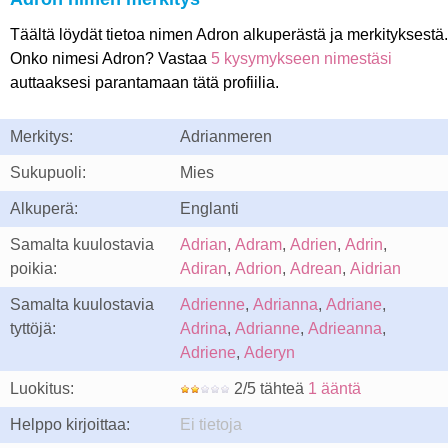
Täältä löydät tietoa nimen Adron alkuperästä ja merkityksestä.
Onko nimesi Adron? Vastaa
5 kysymykseen nimestäsi
auttaaksesi parantamaan tätä profiilia.
Merkitys:
Adrianmeren
Sukupuoli:
Mies
Alkuperä:
Englanti
Samalta kuulostavia
Adrian
,
Adram
,
Adrien
,
Adrin
,
poikia:
Adiran
,
Adrion
,
Adrean
,
Aidrian
Samalta kuulostavia
Adrienne
,
Adrianna
,
Adriane
,
tyttöjä:
Adrina
,
Adrianne
,
Adrieanna
,
Adriene
,
Aderyn
Luokitus:
2/5 tähteä
1 ääntä
Helppo kirjoittaa:
Ei tietoja