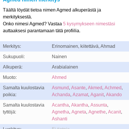
Täältä löydät tietoa nimen Agmed alkuperästä ja
merkityksestä.
Onko nimesi Agmed? Vastaa
5 kysymykseen nimestäsi
auttaaksesi parantamaan tätä profiilia.
Merkitys:
Erinomainen, kiitettävä, Ahmad
Sukupuoli:
Nainen
Alkuperä:
Arabialainen
Muoto:
Ahmed
Samalta kuulostavia
Asmund
,
Asante
,
Akmed
,
Achmed
,
poikia:
Achanda
,
Azamat
,
Aganit
,
Akando
Samalta kuulostavia
Acantha
,
Akantha
,
Assunta
,
tyttöjä:
Agnetha
,
Agneta
,
Agnethe
,
Acanit
,
Ashanti