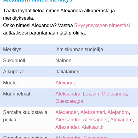
Täältä löydät tietoa nimen Alexandra alkuperästä ja
merkityksestä.
Onko nimesi Alexandra? Vastaa
5 kysymykseen nimestäsi
auttaaksesi parantamaan tätä profiilia.
Merkitys:
Ihmiskunnan suojelija
Sukupuoli:
Nainen
Alkuperä:
Italialainen
Muoto:
Alexander
Muunnelmat:
Aleksandra
,
Lexann
,
Oleksandra
,
Олександра
Samalta kuulostavia
Alexander
,
Aleksanteri
,
Alejandro
,
poikia:
Alessandro
,
Aleksander
,
Alexandre
,
Allexander
,
Aleksandr