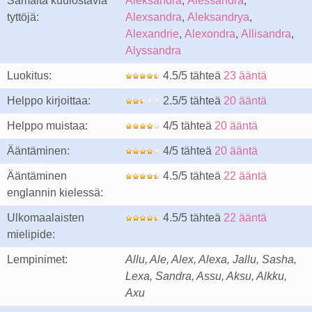
Samalta kuulostavia
Aleksandra
,
Alessandra
,
tyttöjä:
Alexsandra
,
Aleksandrya
,
Alexandrie
,
Alexondra
,
Allisandra
,
Alyssandra
Luokitus:
4.5/5 tähteä
23 ääntä
Helppo kirjoittaa:
2.5/5 tähteä
20 ääntä
Helppo muistaa:
4/5 tähteä
20 ääntä
Ääntäminen:
4/5 tähteä
20 ääntä
Ääntäminen
4.5/5 tähteä
22 ääntä
englannin kielessä:
Ulkomaalaisten
4.5/5 tähteä
22 ääntä
mielipide:
Lempinimet:
Allu, Ale, Alex, Alexa, Jallu, Sasha,
Lexa, Sandra, Assu, Aksu, Alkku,
Axu