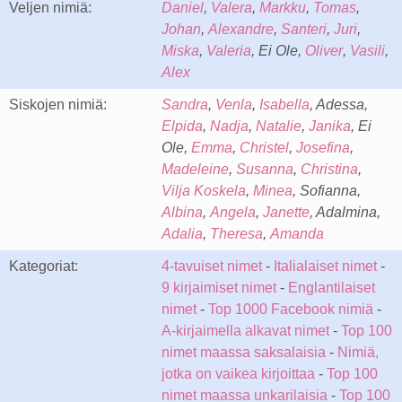
Veljen nimiä:
Daniel
,
Valera
,
Markku
,
Tomas
,
Johan
,
Alexandre
,
Santeri
,
Juri
,
Miska
,
Valeria
, Ei Ole,
Oliver
,
Vasili
,
Alex
Siskojen nimiä:
Sandra
,
Venla
,
Isabella
, Adessa,
Elpida
,
Nadja
,
Natalie
,
Janika
, Ei
Ole,
Emma
,
Christel
,
Josefina
,
Madeleine
,
Susanna
,
Christina
,
Vilja Koskela
,
Minea
, Sofianna,
Albina
,
Angela
,
Janette
, Adalmina,
Adalia
,
Theresa
,
Amanda
Kategoriat:
4-tavuiset nimet
-
Italialaiset nimet
-
9 kirjaimiset nimet
-
Englantilaiset
nimet
-
Top 1000 Facebook nimiä
-
A-kirjaimella alkavat nimet
-
Top 100
nimet maassa saksalaisia
-
Nimiä,
jotka on vaikea kirjoittaa
-
Top 100
nimet maassa unkarilaisia
-
Top 100