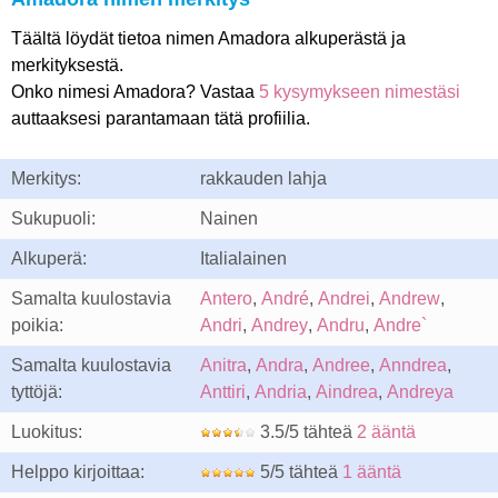
Täältä löydät tietoa nimen Amadora alkuperästä ja
merkityksestä.
Onko nimesi Amadora? Vastaa
5 kysymykseen nimestäsi
auttaaksesi parantamaan tätä profiilia.
Merkitys:
rakkauden lahja
Sukupuoli:
Nainen
Alkuperä:
Italialainen
Samalta kuulostavia
Antero
,
André
,
Andrei
,
Andrew
,
poikia:
Andri
,
Andrey
,
Andru
,
Andre`
Samalta kuulostavia
Anitra
,
Andra
,
Andree
,
Anndrea
,
tyttöjä:
Anttiri
,
Andria
,
Aindrea
,
Andreya
Luokitus:
3.5/5 tähteä
2 ääntä
Helppo kirjoittaa:
5/5 tähteä
1 ääntä