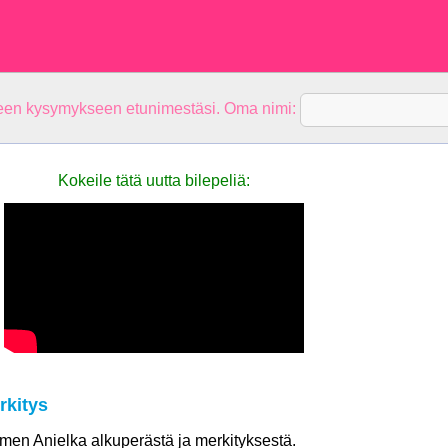
teen kysymykseen etunimestäsi. Oma nimi:
Kokeile tätä uutta bilepeliä:
rkitys
nimen Anielka alkuperästä ja merkityksestä.