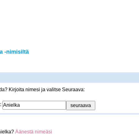
 -nimisiltä
? Kirjoita nimesi ja valitse Seuraava:
:
nielka?
Äänestä nimeäsi