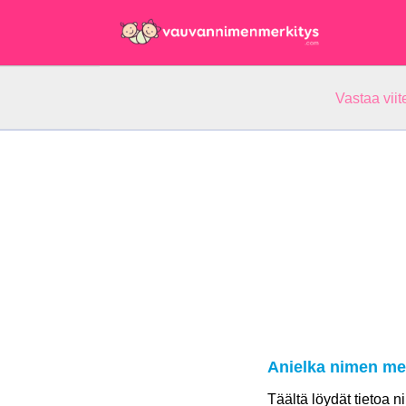
Vastaa vii
Anielka nimen me
Täältä löydät tietoa 