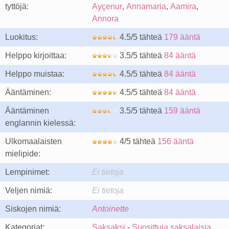
tyttöjä:
Ayçenur
,
Annamaria
,
Aamira
,
Annora
Luokitus:
4.5/5 tähteä
179 ääntä
Helppo kirjoittaa:
3.5/5 tähteä
84 ääntä
Helppo muistaa:
4.5/5 tähteä
84 ääntä
Ääntäminen:
4.5/5 tähteä
84 ääntä
Ääntäminen
3.5/5 tähteä
159 ääntä
englannin kielessä:
Ulkomaalaisten
4/5 tähteä
156 ääntä
mielipide:
Lempinimet:
Ei tietoja
Veljen nimiä:
Ei tietoja
Siskojen nimiä:
Antoinette
Kategoriat:
Saksaksi
-
Suosittuja saksalaisia