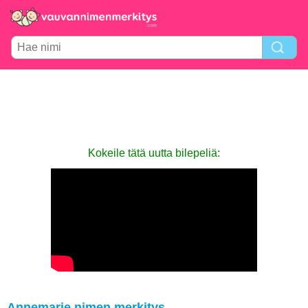
Kokeile tätä uutta bilepeliä:
Annemarie nimen merkitys