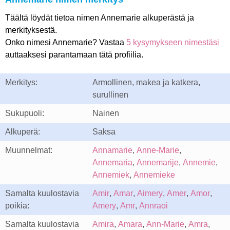
Täältä löydät tietoa nimen Annemarie alkuperästä ja
merkityksestä.
Onko nimesi Annemarie? Vastaa
5 kysymykseen nimestäsi
auttaaksesi parantamaan tätä profiilia.
Merkitys:
Armollinen, makea ja katkera,
surullinen
Sukupuoli:
Nainen
Alkuperä:
Saksa
Muunnelmat:
Annamarie
,
Anne-Marie
,
Annemaria
,
Annemarije
,
Annemie
,
Annemiek
,
Annemieke
Samalta kuulostavia
Amir
,
Amar
,
Aimery
,
Amer
,
Amor
,
poikia:
Amery
,
Amr
,
Annraoi
Samalta kuulostavia
Amira
,
Amara
,
Ann-Marie
,
Amra
,