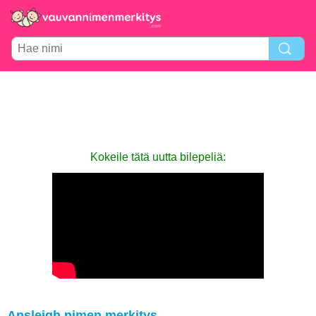
Kokeile tätä uutta bilepeliä:
Ansleigh nimen merkitys