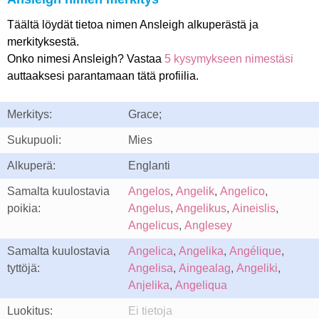
Täältä löydät tietoa nimen Ansleigh alkuperästä ja
merkityksestä.
Onko nimesi Ansleigh? Vastaa
5 kysymykseen nimestäsi
auttaaksesi parantamaan tätä profiilia.
Merkitys:
Grace;
Sukupuoli:
Mies
Alkuperä:
Englanti
Samalta kuulostavia
Angelos
,
Angelik
,
Angelico
,
poikia:
Angelus
,
Angelikus
,
Aineislis
,
Angelicus
,
Anglesey
Samalta kuulostavia
Angelica
,
Angelika
,
Angélique
,
tyttöjä:
Angelisa
,
Aingealag
,
Angeliki
,
Anjelika
,
Angeliqua
Luokitus:
Ei tietoja