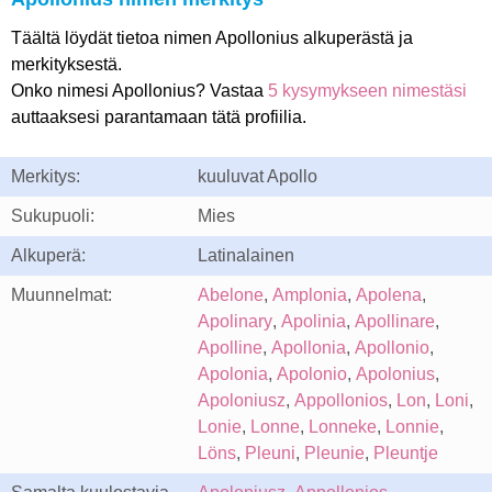
Täältä löydät tietoa nimen Apollonius alkuperästä ja
merkityksestä.
Onko nimesi Apollonius? Vastaa
5 kysymykseen nimestäsi
auttaaksesi parantamaan tätä profiilia.
Merkitys:
kuuluvat Apollo
Sukupuoli:
Mies
Alkuperä:
Latinalainen
Muunnelmat:
Abelone
,
Amplonia
,
Apolena
,
Apolinary
,
Apolinia
,
Apollinare
,
Apolline
,
Apollonia
,
Apollonio
,
Apolonia
,
Apolonio
,
Apolonius
,
Apoloniusz
,
Appollonios
,
Lon
,
Loni
,
Lonie
,
Lonne
,
Lonneke
,
Lonnie
,
Löns
,
Pleuni
,
Pleunie
,
Pleuntje