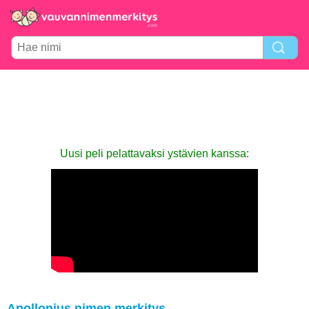
Uusi peli pelattavaksi ystävien kanssa:
Apollonius nimen merkitys