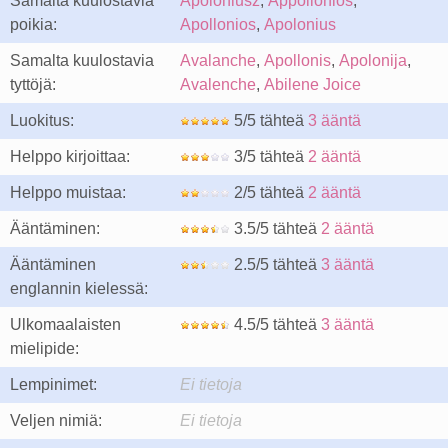
Samalta kuulostavia
Apoloniusz
,
Appollonios
,
poikia:
Apollonios
,
Apolonius
Samalta kuulostavia
Avalanche
,
Apollonis
,
Apolonija
,
tyttöjä:
Avalenche
,
Abilene Joice
Luokitus:
5/5 tähteä
3 ääntä
Helppo kirjoittaa:
3/5 tähteä
2 ääntä
Helppo muistaa:
2/5 tähteä
2 ääntä
Ääntäminen:
3.5/5 tähteä
2 ääntä
Ääntäminen
2.5/5 tähteä
3 ääntä
englannin kielessä:
Ulkomaalaisten
4.5/5 tähteä
3 ääntä
mielipide:
Lempinimet:
Ei tietoja
Veljen nimiä:
Ei tietoja