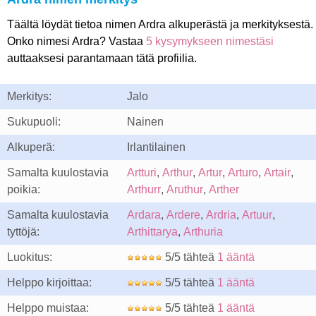
Täältä löydät tietoa nimen Ardra alkuperästä ja merkityksestä.
Onko nimesi Ardra? Vastaa
5 kysymykseen nimestäsi
auttaaksesi parantamaan tätä profiilia.
Merkitys:
Jalo
Sukupuoli:
Nainen
Alkuperä:
Irlantilainen
Samalta kuulostavia
Artturi
,
Arthur
,
Artur
,
Arturo
,
Artair
,
poikia:
Arthurr
,
Aruthur
,
Arther
Samalta kuulostavia
Ardara
,
Ardere
,
Ardria
,
Artuur
,
tyttöjä:
Arthittarya
,
Arthuria
Luokitus:
5/5 tähteä
1 ääntä
Helppo kirjoittaa:
5/5 tähteä
1 ääntä
Helppo muistaa:
5/5 tähteä
1 ääntä