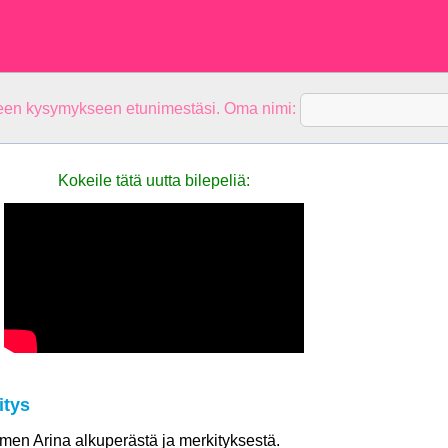
teen kysymykseen etunimestäsi. Oma nimi:
Kokeile tätä uutta bilepeliä:
itys
nimen Arina alkuperästä ja merkityksestä.