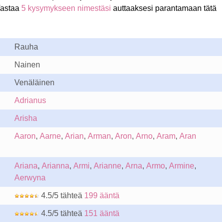
Vastaa
5 kysymykseen nimestäsi
auttaaksesi parantamaan tätä
Rauha
Nainen
Venäläinen
Adrianus
Arisha
Aaron
,
Aarne
,
Arian
,
Arman
,
Aron
,
Arno
,
Aram
,
Aran
Ariana
,
Arianna
,
Armi
,
Arianne
,
Arna
,
Armo
,
Armine
,
Aerwyna
4.5/5 tähteä
199 ääntä
4.5/5 tähteä
151 ääntä