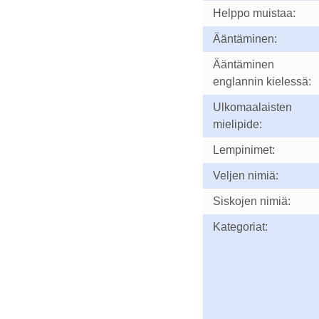
Helppo muistaa:
Ääntäminen:
Ääntäminen
englannin kielessä:
Ulkomaalaisten
mielipide:
Lempinimet:
Veljen nimiä:
Siskojen nimiä:
Kategoriat: