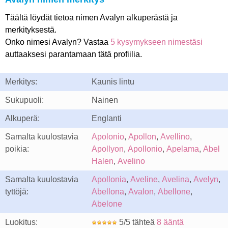
Täältä löydät tietoa nimen Avalyn alkuperästä ja
merkityksestä.
Onko nimesi Avalyn? Vastaa
5 kysymykseen nimestäsi
auttaaksesi parantamaan tätä profiilia.
Merkitys:
Kaunis lintu
Sukupuoli:
Nainen
Alkuperä:
Englanti
Samalta kuulostavia
Apolonio
,
Apollon
,
Avellino
,
poikia:
Apollyon
,
Apollonio
,
Apelama
,
Abel
Halen
,
Avelino
Samalta kuulostavia
Apollonia
,
Aveline
,
Avelina
,
Avelyn
,
tyttöjä:
Abellona
,
Avalon
,
Abellone
,
Abelone
Luokitus:
5/5 tähteä
8 ääntä