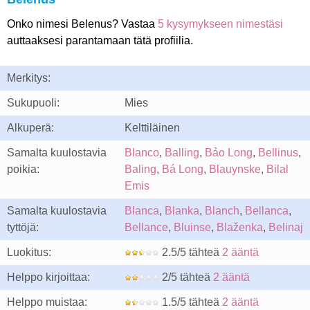
Onko nimesi Belenus? Vastaa
5 kysymykseen nimestäsi
auttaaksesi parantamaan tätä profiilia.
Merkitys:
Sukupuoli:
Mies
Alkuperä:
Kelttiläinen
Samalta kuulostavia
Blanco
,
Balling
,
Bảo Long
,
Bellinus
,
poikia:
Baling
,
Bá Long
,
Blauynske
,
Bilal
Emis
Samalta kuulostavia
Blanca
,
Blanka
,
Blanch
,
Bellanca
,
tyttöjä:
Bellance
,
Bluinse
,
Blaženka
,
Belinaj
Luokitus:
2.5/5 tähteä
2 ääntä
Helppo kirjoittaa:
2/5 tähteä
2 ääntä
Helppo muistaa:
1.5/5 tähteä
2 ääntä