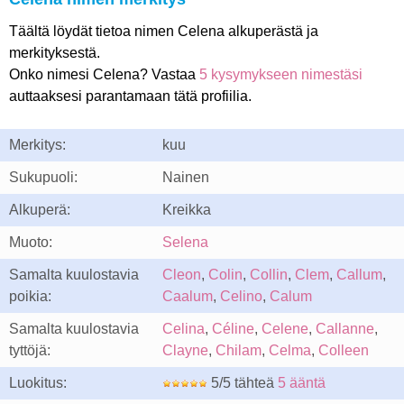
Täältä löydät tietoa nimen Celena alkuperästä ja
merkityksestä.
Onko nimesi Celena? Vastaa
5 kysymykseen nimestäsi
auttaaksesi parantamaan tätä profiilia.
Merkitys:
kuu
Sukupuoli:
Nainen
Alkuperä:
Kreikka
Muoto:
Selena
Samalta kuulostavia
Cleon
,
Colin
,
Collin
,
Clem
,
Callum
,
poikia:
Caalum
,
Celino
,
Calum
Samalta kuulostavia
Celina
,
Céline
,
Celene
,
Callanne
,
tyttöjä:
Clayne
,
Chilam
,
Celma
,
Colleen
Luokitus:
5/5 tähteä
5 ääntä