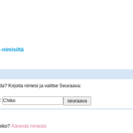
nimisiltä
? Kirjoita nimesi ja valitse Seuraava:
:
hiko?
Äänestä nimeäsi