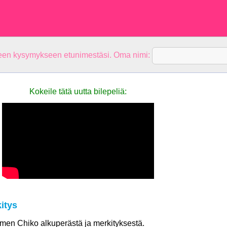
teen kysymykseen etunimestäsi. Oma nimi:
Kokeile tätä uutta bilepeliä:
itys
nimen Chiko alkuperästä ja merkityksestä.