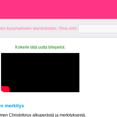
teen kysymykseen etunimestäsi. Oma nimi:
Kokeile tätä uutta bilepeliä:
en merkitys
nimen Christoforus alkuperästä ja merkityksestä.