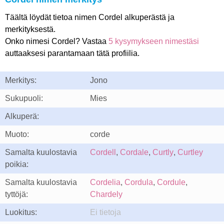
Täältä löydät tietoa nimen Cordel alkuperästä ja
merkityksestä.
Onko nimesi Cordel? Vastaa
5 kysymykseen nimestäsi
auttaaksesi parantamaan tätä profiilia.
Merkitys:
Jono
Sukupuoli:
Mies
Alkuperä:
Muoto:
corde
Samalta kuulostavia
Cordell
,
Cordale
,
Curtly
,
Curtley
poikia:
Samalta kuulostavia
Cordelia
,
Cordula
,
Cordule
,
tyttöjä:
Chardely
Luokitus:
Ei tietoja