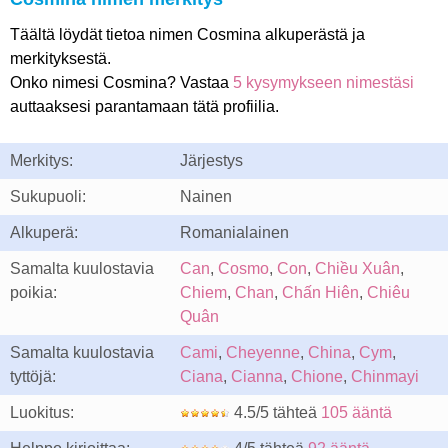
Täältä löydät tietoa nimen Cosmina alkuperästä ja
merkityksestä.
Onko nimesi Cosmina? Vastaa
5 kysymykseen nimestäsi
auttaaksesi parantamaan tätä profiilia.
Merkitys:
Järjestys
Sukupuoli:
Nainen
Alkuperä:
Romanialainen
Samalta kuulostavia
Can
,
Cosmo
,
Con
,
Chiều Xuân
,
poikia:
Chiem
,
Chan
,
Chấn Hiên
,
Chiêu
Quân
Samalta kuulostavia
Cami
,
Cheyenne
,
China
,
Cym
,
tyttöjä:
Ciana
,
Cianna
,
Chione
,
Chinmayi
Luokitus:
4.5/5 tähteä
105 ääntä