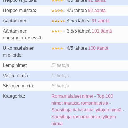
Helppo kirjoittaa:
4/5 tähteä
92 ääntä
Helppo muistaa:
4/5 tähteä
92 ääntä
Ääntäminen:
4.5/5 tähteä
91 ääntä
Ääntäminen
3.5/5 tähteä
101 ääntä
englannin kielessä:
Ulkomaalaisten
4/5 tähteä
100 ääntä
mielipide:
Lempinimet:
Ei tietoja
Veljen nimiä:
Ei tietoja
Siskojen nimiä:
Ei tietoja
Kategoriat:
Romanialaiset nimet
-
Top 100
nimet maassa romanialaisia
-
Suosittuja italialaisia tyttöjen nimiä
-
Suosittuja romanialaisia tyttöjen
nimiä