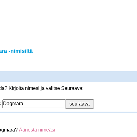
a -nimisiltä
? Kirjoita nimesi ja valitse Seuraava:
:
Dagmara?
Äänestä nimeäsi