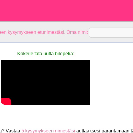
teen kysymykseen etunimestäsi. Oma nimi:
Kokeile tätä uutta bilepeliä:
a? Vastaa
5 kysymykseen nimestäsi
auttaaksesi parantamaan t