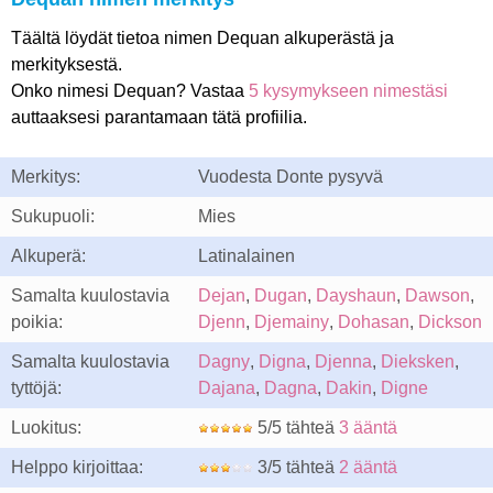
Täältä löydät tietoa nimen Dequan alkuperästä ja
merkityksestä.
Onko nimesi Dequan? Vastaa
5 kysymykseen nimestäsi
auttaaksesi parantamaan tätä profiilia.
Merkitys:
Vuodesta Donte pysyvä
Sukupuoli:
Mies
Alkuperä:
Latinalainen
Samalta kuulostavia
Dejan
,
Dugan
,
Dayshaun
,
Dawson
,
poikia:
Djenn
,
Djemainy
,
Dohasan
,
Dickson
Samalta kuulostavia
Dagny
,
Digna
,
Djenna
,
Dieksken
,
tyttöjä:
Dajana
,
Dagna
,
Dakin
,
Digne
Luokitus:
5/5 tähteä
3 ääntä
Helppo kirjoittaa:
3/5 tähteä
2 ääntä