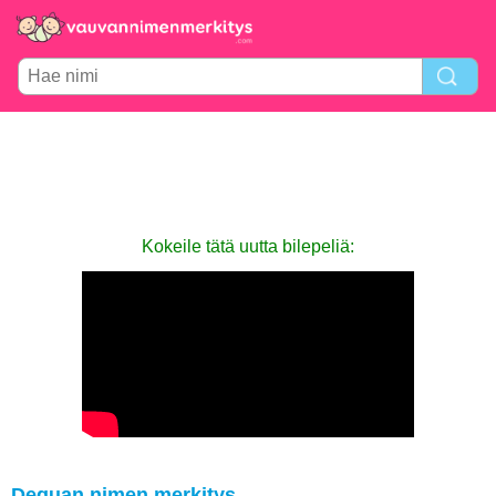
Kokeile tätä uutta bilepeliä:
Dequan nimen merkitys