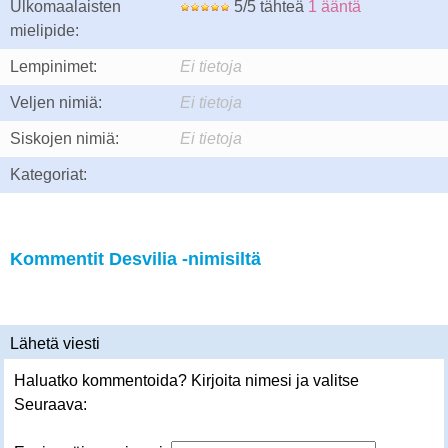
Ulkomaalaisten
5/5 tähteä
1 ääntä
mielipide:
Lempinimet:
Ei tietoja
Veljen nimiä:
Ei tietoja
Siskojen nimiä:
Ei tietoja
Kategoriat:
Kommentit Desvilia -nimisiltä
Lähetä viesti
Haluatko kommentoida? Kirjoita nimesi ja valitse
Seuraava: