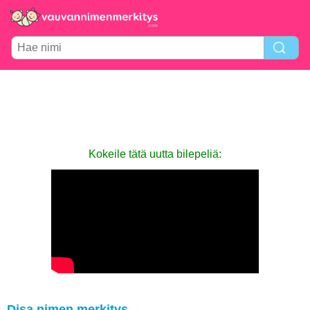
Kokeile tätä uutta bilepeliä:
Disa nimen merkitys