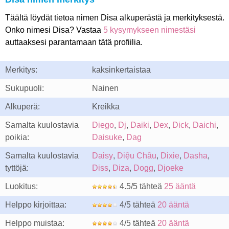
Täältä löydät tietoa nimen Disa alkuperästä ja merkityksestä.
Onko nimesi Disa? Vastaa
5 kysymykseen nimestäsi
auttaaksesi parantamaan tätä profiilia.
Merkitys:
kaksinkertaistaa
Sukupuoli:
Nainen
Alkuperä:
Kreikka
Samalta kuulostavia
Diego
,
Dj
,
Daiki
,
Dex
,
Dick
,
Daichi
,
poikia:
Daisuke
,
Dag
Samalta kuulostavia
Daisy
,
Diệu Châu
,
Dixie
,
Dasha
,
tyttöjä:
Diss
,
Diza
,
Dogg
,
Djoeke
Luokitus:
4.5/5 tähteä
25 ääntä
Helppo kirjoittaa:
4/5 tähteä
20 ääntä
Helppo muistaa:
4/5 tähteä
20 ääntä