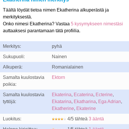
Täältä löydät tietoa nimen Ekatherina alkuperästä ja
merkityksestä.
Onko nimesi Ekatherina? Vastaa
5 kysymykseen nimestäsi
auttaaksesi parantamaan tätä profiilia.
Merkitys:
pyhä
Sukupuoli:
Nainen
Alkuperä:
Romanialainen
Samalta kuulostavia
Ektorn
poikia:
Samalta kuulostavia
Ekaterina
,
Ecaterina
,
Ecterine
,
tyttöjä:
Ekatarina
,
Ekatharina
,
Ega Adrian
,
Ekatherine
,
Ekaterine
Luokitus:
4/5 tähteä
3 ääntä