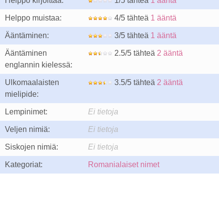
Helppo kirjoittaa:
1/5 tähteä
1 ääntä
Helppo muistaa:
4/5 tähteä
1 ääntä
Ääntäminen:
3/5 tähteä
1 ääntä
Ääntäminen
2.5/5 tähteä
2 ääntä
englannin kielessä:
Ulkomaalaisten
3.5/5 tähteä
2 ääntä
mielipide:
Lempinimet:
Ei tietoja
Veljen nimiä:
Ei tietoja
Siskojen nimiä:
Ei tietoja
Kategoriat:
Romanialaiset nimet