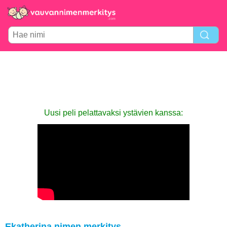
Uusi peli pelattavaksi ystävien kanssa:
Ekatherina nimen merkitys