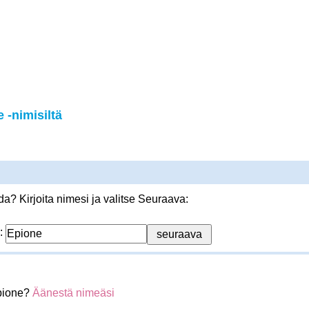
-nimisiltä
? Kirjoita nimesi ja valitse Seuraava:
:
pione?
Äänestä nimeäsi