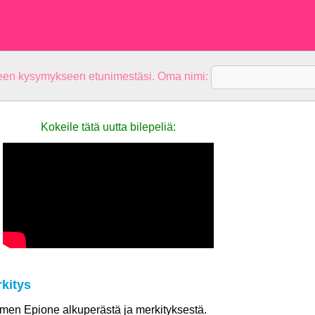
teen kysymykseen etunimestäsi. Oma nimi:
Kokeile tätä uutta bilepeliä:
kitys
nimen Epione alkuperästä ja merkityksestä.