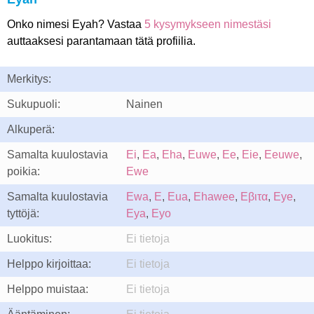
Onko nimesi Eyah? Vastaa
5 kysymykseen nimestäsi
auttaaksesi parantamaan tätä profiilia.
Merkitys:
Sukupuoli:
Nainen
Alkuperä:
Samalta kuulostavia
Ei
,
Ea
,
Eha
,
Euwe
,
Ee
,
Eie
,
Eeuwe
,
poikia:
Ewe
Samalta kuulostavia
Ewa
,
E
,
Eua
,
Ehawee
,
Eβιτα
,
Eye
,
tyttöjä:
Eya
,
Eyo
Luokitus:
Ei tietoja
Helppo kirjoittaa:
Ei tietoja
Helppo muistaa:
Ei tietoja