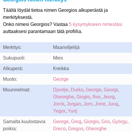
Täältä löydät tietoa nimen Georgios alkuperästä ja
merkityksestä.
Onko nimesi Georgios? Vastaa
5 kysymykseen nimestäsi
auttaaksesi parantamaan tätä profiilia.
Merkitys:
Maanviljelijä
Sukupuoli:
Mies
Alkuperä:
Kreikka
Muoto:
George
Muunnelmat:
Djordje
,
Durko
,
George
,
Georgi
,
Gheorghe
,
Giogio
,
Ihor
,
Jeorg
,
Jorck
,
Jorgan
,
Jorn
,
Jorre
,
Juraj
,
Yegor
,
Yurij
Samalta kuulostavia
George
,
Greg
,
Giorgio
,
Gris
,
György
,
poikia:
Greco
,
Gregos
,
Gheorghe