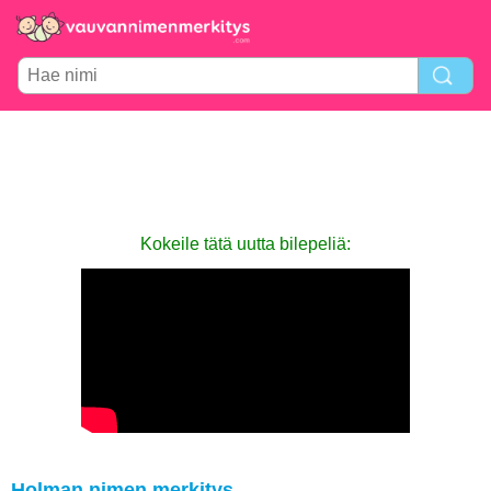
Kokeile tätä uutta bilepeliä:
Holman nimen merkitys