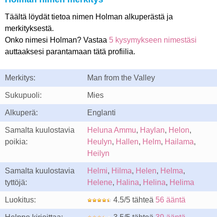
Täältä löydät tietoa nimen Holman alkuperästä ja
merkityksestä.
Onko nimesi Holman? Vastaa
5 kysymykseen nimestäsi
auttaaksesi parantamaan tätä profiilia.
Merkitys:
Man from the Valley
Sukupuoli:
Mies
Alkuperä:
Englanti
Samalta kuulostavia
Heluna Ammu
,
Haylan
,
Helon
,
poikia:
Heulyn
,
Hallen
,
Helm
,
Hailama
,
Heilyn
Samalta kuulostavia
Helmi
,
Hilma
,
Helen
,
Helma
,
tyttöjä:
Helene
,
Halina
,
Helina
,
Helima
Luokitus:
4.5/5 tähteä
56 ääntä