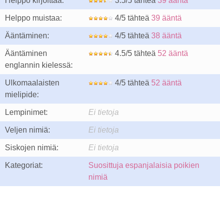
Helppo kirjoittaa:
3.5/5 tähteä
39 ääntä
Helppo muistaa:
4/5 tähteä
39 ääntä
Ääntäminen:
4/5 tähteä
38 ääntä
Ääntäminen
4.5/5 tähteä
52 ääntä
englannin kielessä:
Ulkomaalaisten
4/5 tähteä
52 ääntä
mielipide:
Lempinimet:
Ei tietoja
Veljen nimiä:
Ei tietoja
Siskojen nimiä:
Ei tietoja
Kategoriat:
Suosittuja espanjalaisia poikien
nimiä