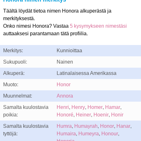
Täältä löydät tietoa nimen Honora alkuperästä ja
merkityksestä.
Onko nimesi Honora? Vastaa
5 kysymykseen nimestäsi
auttaaksesi parantamaan tätä profiilia.
Merkitys:
Kunnioittaa
Sukupuoli:
Nainen
Alkuperä:
Latinalaisessa Amerikassa
Muoto:
Honor
Muunnelmat:
Annora
Samalta kuulostavia
Henri
,
Henry
,
Homer
,
Hamar
,
poikia:
Honoré
,
Heiner
,
Hoenir
,
Honir
Samalta kuulostavia
Humra
,
Humayrah
,
Honor
,
Hanar
,
tyttöjä:
Humaira
,
Humeyra
,
Honour
,