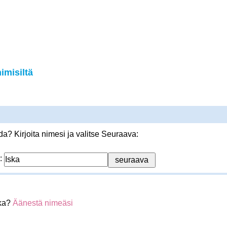
imisiltä
? Kirjoita nimesi ja valitse Seuraava:
:
ska?
Äänestä nimeäsi