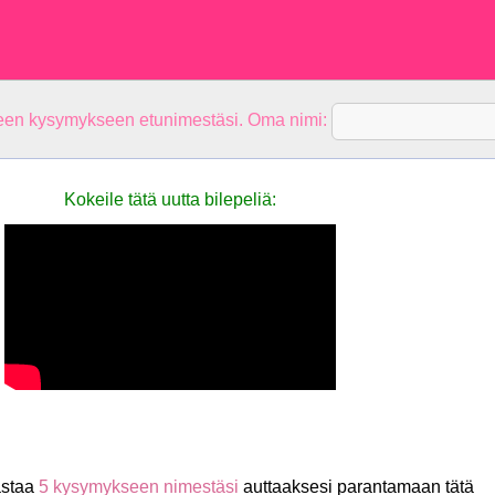
teen kysymykseen etunimestäsi. Oma nimi:
Kokeile tätä uutta bilepeliä:
astaa
5 kysymykseen nimestäsi
auttaaksesi parantamaan tätä