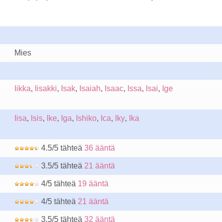
Mies
Iikka
,
Iisakki
,
Isak
,
Isaiah
,
Isaac
,
Issa
,
Isai
,
Ige
Iisa
,
Isis
,
Ike
,
Iga
,
Ishiko
,
Ica
,
Iky
,
Ika
4.5/5 tähteä
36 ääntä
3.5/5 tähteä
21 ääntä
4/5 tähteä
19 ääntä
4/5 tähteä
21 ääntä
3.5/5 tähteä
32 ääntä