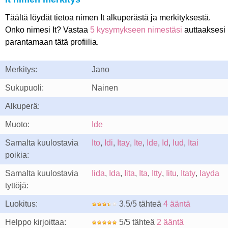
Täältä löydät tietoa nimen It alkuperästä ja merkityksestä.
Onko nimesi It? Vastaa
5 kysymykseen nimestäsi
auttaaksesi
parantamaan tätä profiilia.
Merkitys:
Jano
Sukupuoli:
Nainen
Alkuperä:
Muoto:
Ide
Samalta kuulostavia
Ito
,
Idi
,
Itay
,
Ite
,
Ide
,
Id
,
Iud
,
Itai
poikia:
Samalta kuulostavia
Iida
,
Ida
,
Iita
,
Ita
,
Itty
,
Iitu
,
Itaty
,
Iayda
tyttöjä:
Luokitus:
3.5/5 tähteä
4 ääntä
Helppo kirjoittaa:
5/5 tähteä
2 ääntä