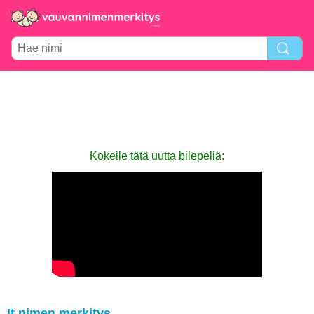
Kokeile tätä uutta bilepeliä:
It nimen merkitys