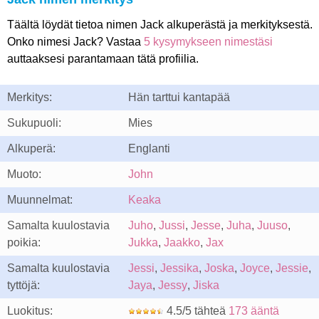
Täältä löydät tietoa nimen Jack alkuperästä ja merkityksestä.
Onko nimesi Jack? Vastaa
5 kysymykseen nimestäsi
auttaaksesi parantamaan tätä profiilia.
Merkitys:
Hän tarttui kantapää
Sukupuoli:
Mies
Alkuperä:
Englanti
Muoto:
John
Muunnelmat:
Keaka
Samalta kuulostavia
Juho
,
Jussi
,
Jesse
,
Juha
,
Juuso
,
poikia:
Jukka
,
Jaakko
,
Jax
Samalta kuulostavia
Jessi
,
Jessika
,
Joska
,
Joyce
,
Jessie
,
tyttöjä:
Jaya
,
Jessy
,
Jiska
Luokitus:
4.5/5 tähteä
173 ääntä