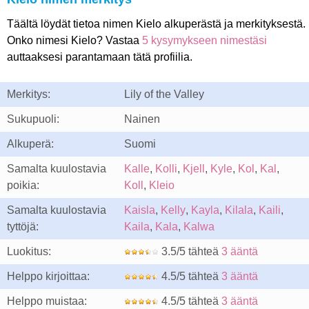
Täältä löydät tietoa nimen Kielo alkuperästä ja merkityksestä.
Onko nimesi Kielo? Vastaa
5 kysymykseen nimestäsi
auttaaksesi parantamaan tätä profiilia.
Merkitys:
Lily of the Valley
Sukupuoli:
Nainen
Alkuperä:
Suomi
Samalta kuulostavia
Kalle
,
Kolli
,
Kjell
,
Kyle
,
Kol
,
Kal
,
poikia:
Koll
,
Kleio
Samalta kuulostavia
Kaisla
,
Kelly
,
Kayla
,
Kilala
,
Kaili
,
tyttöjä:
Kaila
,
Kala
,
Kalwa
Luokitus:
3.5/5 tähteä
3 ääntä
Helppo kirjoittaa:
4.5/5 tähteä
3 ääntä
Helppo muistaa:
4.5/5 tähteä
3 ääntä