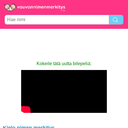
Kokeile tätä uutta bilepeliä:
Kielo nimen merkitys