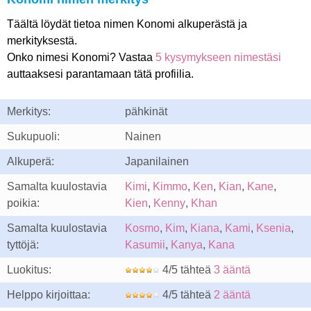
Täältä löydät tietoa nimen Konomi alkuperästä ja
merkityksestä.
Onko nimesi Konomi? Vastaa
5 kysymykseen nimestäsi
auttaaksesi parantamaan tätä profiilia.
Merkitys:
pähkinät
Sukupuoli:
Nainen
Alkuperä:
Japanilainen
Samalta kuulostavia
Kimi
,
Kimmo
,
Ken
,
Kian
,
Kane
,
poikia:
Kien
,
Kenny
,
Khan
Samalta kuulostavia
Kosmo
,
Kim
,
Kiana
,
Kami
,
Ksenia
,
tyttöjä:
Kasumii
,
Kanya
,
Kana
Luokitus:
4/5 tähteä
3 ääntä
Helppo kirjoittaa:
4/5 tähteä
2 ääntä