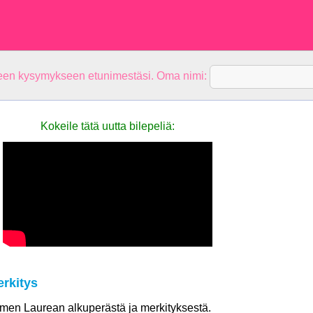
teen kysymykseen etunimestäsi. Oma nimi:
Kokeile tätä uutta bilepeliä:
rkitys
nimen Laurean alkuperästä ja merkityksestä.