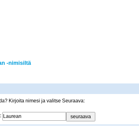
n -nimisiltä
? Kirjoita nimesi ja valitse Seuraava:
: