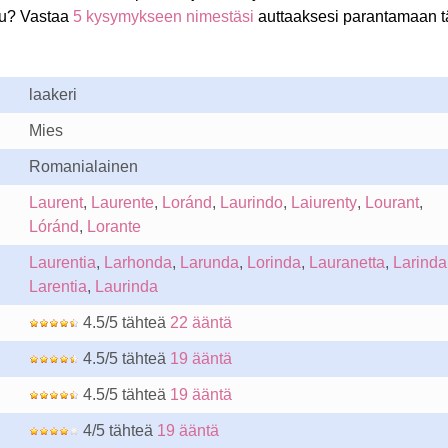
iu? Vastaa
5 kysymykseen nimestäsi
auttaaksesi parantamaan t
laakeri
Mies
Romanialainen
Laurent
,
Laurente
,
Loránd
,
Laurindo
,
Laiurenty
,
Lourant
,
Lóránd
,
Lorante
Laurentia
,
Larhonda
,
Larunda
,
Lorinda
,
Lauranetta
,
Larinda
Larentia
,
Laurinda
4.5/5 tähteä
22 ääntä
4.5/5 tähteä
19 ääntä
4.5/5 tähteä
19 ääntä
4/5 tähteä
19 ääntä