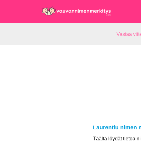
Vastaa vii
Laurentiu nimen 
Täältä löydät tietoa 