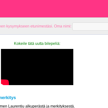
teen kysymykseen etunimestäsi. Oma nimi:
Kokeile tätä uutta bilepeliä:
merkitys
nimen Laurentiu alkuperästä ja merkityksestä.