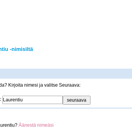
iu -nimisiltä
? Kirjoita nimesi ja valitse Seuraava:
:
aurentiu?
Äänestä nimeäsi