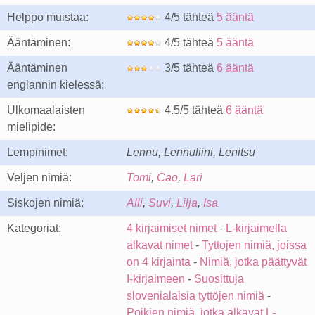
Helppo muistaa:
4/5 tähteä
5 ääntä
Ääntäminen:
4/5 tähteä
5 ääntä
Ääntäminen
3/5 tähteä
6 ääntä
englannin kielessä:
Ulkomaalaisten
4.5/5 tähteä
6 ääntä
mielipide:
Lempinimet:
Lennu, Lennuliini, Lenitsu
Veljen nimiä:
Tomi
,
Cao
,
Lari
Siskojen nimiä:
Alli
,
Suvi
,
Lilja
,
Isa
Kategoriat:
4 kirjaimiset nimet
-
L-kirjaimella
alkavat nimet
-
Tyttojen nimiä, joissa
on 4 kirjainta
-
Nimiä, jotka päättyvät
I-kirjaimeen
-
Suosittuja
slovenialaisia tyttöjen nimiä
-
Poikien nimiä, jotka alkavat L-