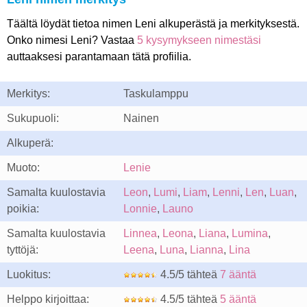
Täältä löydät tietoa nimen Leni alkuperästä ja merkityksestä.
Onko nimesi Leni? Vastaa
5 kysymykseen nimestäsi
auttaaksesi parantamaan tätä profiilia.
Merkitys:
Taskulamppu
Sukupuoli:
Nainen
Alkuperä:
Muoto:
Lenie
Samalta kuulostavia
Leon
,
Lumi
,
Liam
,
Lenni
,
Len
,
Luan
,
poikia:
Lonnie
,
Launo
Samalta kuulostavia
Linnea
,
Leona
,
Liana
,
Lumina
,
tyttöjä:
Leena
,
Luna
,
Lianna
,
Lina
Luokitus:
4.5/5 tähteä
7 ääntä
Helppo kirjoittaa:
4.5/5 tähteä
5 ääntä