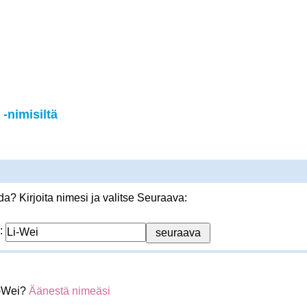
-nimisiltä
? Kirjoita nimesi ja valitse Seuraava:
:
i-Wei?
Äänestä nimeäsi