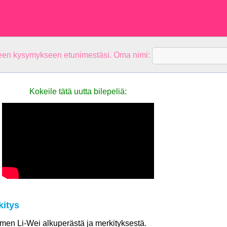
teen kysymykseen etunimestäsi. Oma nimi:
Kokeile tätä uutta bilepeliä:
kitys
nimen Li-Wei alkuperästä ja merkityksestä.