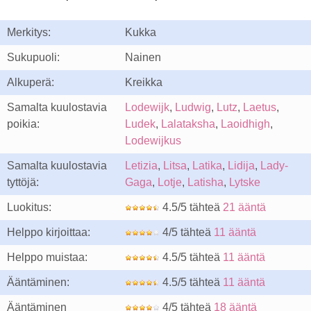
Merkitys:
Kukka
Sukupuoli:
Nainen
Alkuperä:
Kreikka
Samalta kuulostavia
Lodewijk
,
Ludwig
,
Lutz
,
Laetus
,
poikia:
Ludek
,
Lalataksha
,
Laoidhigh
,
Lodewijkus
Samalta kuulostavia
Letizia
,
Litsa
,
Latika
,
Lidija
,
Lady-
tyttöjä:
Gaga
,
Lotje
,
Latisha
,
Lytske
Luokitus:
4.5/5 tähteä
21 ääntä
Helppo kirjoittaa:
4/5 tähteä
11 ääntä
Helppo muistaa:
4.5/5 tähteä
11 ääntä
Ääntäminen:
4.5/5 tähteä
11 ääntä
Ääntäminen
4/5 tähteä
18 ääntä