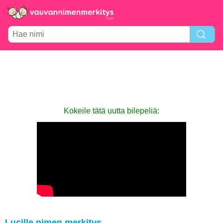
Kokeile tätä uutta bilepeliä:
Lucille nimen merkitys