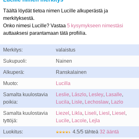
Täältä löydät tietoa nimen Lucille alkuperästä ja
merkityksestä.
Onko nimesi Lucille? Vastaa
5 kysymykseen nimestäsi
auttaaksesi parantamaan tätä profiilia.
Merkitys:
valaistus
Sukupuoli:
Nainen
Alkuperä:
Ranskalainen
Muoto:
Lucilla
Samalta kuulostavia
Leslie
,
Lászlo
,
Lesley
,
Lasalle
,
poikia:
Lucila
,
Lisle
,
Lechoslaw
,
Lazlo
Samalta kuulostavia
Liezel
,
Likla
,
Liseli
,
Liesl
,
Liesel
,
tyttöjä:
Lucile
,
Lacole
,
Lejla
Luokitus:
4.5/5 tähteä
32 ääntä