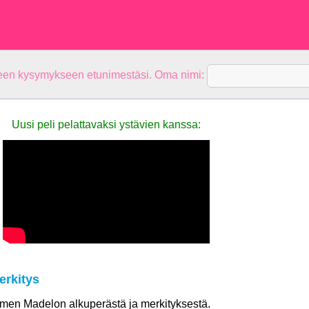
teen kysymykseen etunimestäsi. Oma nimi:
Uusi peli pelattavaksi ystävien kanssa:
rkitys
nimen Madelon alkuperästä ja merkityksestä.