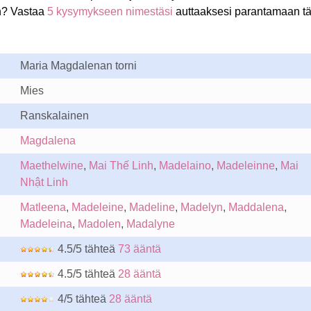
n? Vastaa
5 kysymykseen nimestäsi
auttaaksesi parantamaan tä
Maria Magdalenan torni
Mies
Ranskalainen
Magdalena
Maethelwine
,
Mai Thế Linh
,
Madelaino
,
Madeleinne
,
Mai
Nhật Linh
Matleena
,
Madeleine
,
Madeline
,
Madelyn
,
Maddalena
,
Madeleina
,
Madolen
,
Madalyne
4.5/5 tähteä
73 ääntä
4.5/5 tähteä
28 ääntä
4/5 tähteä
28 ääntä