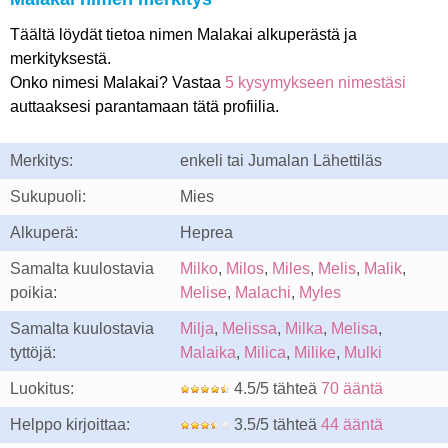
Täältä löydät tietoa nimen Malakai alkuperästä ja
merkityksestä.
Onko nimesi Malakai? Vastaa
5 kysymykseen nimestäsi
auttaaksesi parantamaan tätä profiilia.
Merkitys:
enkeli tai Jumalan Lähettiläs
Sukupuoli:
Mies
Alkuperä:
Heprea
Samalta kuulostavia
Milko
,
Milos
,
Miles
,
Melis
,
Malik
,
poikia:
Melise
,
Malachi
,
Myles
Samalta kuulostavia
Milja
,
Melissa
,
Milka
,
Melisa
,
tyttöjä:
Malaika
,
Milica
,
Milike
,
Mulki
Luokitus:
4.5/5 tähteä
70 ääntä
Helppo kirjoittaa:
3.5/5 tähteä
44 ääntä