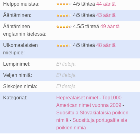
Helppo muistaa:
4/5 tähteä
44 ääntä
Ääntäminen:
4/5 tähteä
43 ääntä
Ääntäminen
4.5/5 tähteä
49 ääntä
englannin kielessä:
Ulkomaalaisten
4/5 tähteä
48 ääntä
mielipide:
Lempinimet:
Ei tietoja
Veljen nimiä:
Ei tietoja
Siskojen nimiä:
Ei tietoja
Kategoriat:
Heprealaiset nimet
-
Top1000
American nimet vuonna 2009
-
Suosittuja Slovakialaisia poikien
nimiä
-
Suosittuja portugalilaisia
poikien nimiä