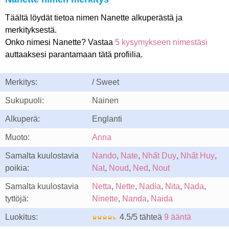
Täältä löydät tietoa nimen Nanette alkuperästä ja
merkityksestä.
Onko nimesi Nanette? Vastaa
5 kysymykseen nimestäsi
auttaaksesi parantamaan tätä profiilia.
Merkitys:
/ Sweet
Sukupuoli:
Nainen
Alkuperä:
Englanti
Muoto:
Anna
Samalta kuulostavia
Nando
,
Nate
,
Nhất Duy
,
Nhất Huy
,
poikia:
Nat
,
Noud
,
Ned
,
Nout
Samalta kuulostavia
Netta
,
Nette
,
Nadia
,
Nita
,
Nada
,
tyttöjä:
Ninette
,
Nanda
,
Naida
Luokitus:
4.5/5 tähteä
9 ääntä