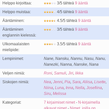
Helppo kirjoittaa:
3/5 tähteä
9 ääntä
Helppo muistaa:
4/5 tähteä
9 ääntä
Ääntäminen:
4.5/5 tähteä
9 ääntä
Ääntäminen
3/5 tähteä
9 ääntä
englannin kielessä:
Ulkomaalaisten
3.5/5 tähteä
9 ääntä
mielipide:
Lempinimet:
Nane, Nansku, Nannu, Nasu, Nanu,
Nanezki, Nanna, Nanske, Nana
Veljen nimiä:
Roni
,
Samuli
,
Jiri
,
Iikka
Siskojen nimiä:
Nea
,
Jenni
,
Pia
,
Sara
,
Aliisa
,
Lisette
,
Niina
,
Luna
,
Inna
,
Nella
,
Josefiina
,
Siru
,
Melissa
Kategoriat:
7 kirjaimiset nimet
-
N-kirjaimella
alkavat nimet
-
Nimet, joilla on